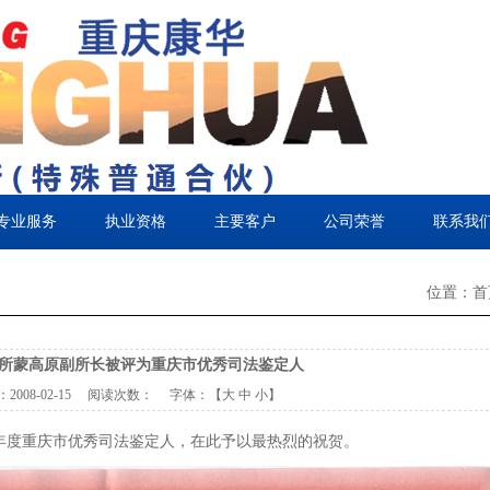
专业服务
执业资格
主要客户
公司荣誉
联系我
位置：首
所蒙高原副所长被评为重庆市优秀司法鉴定人
：
2008-02-15
阅读次数：
字体：【
大
中
小
】
7年度重庆市优秀司法鉴定人，在此予以最热烈的祝贺。